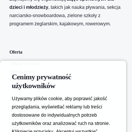
dzieci i młodzieży
, takich jak nauka pływania, sekcja
narciarsko-snowboardowa, zielone szkoły z
programem żeglarskim, kajakowym, rowerowym.
Oferta
Obozy zimowe
Obozy letnie
Cenimy prywatność
Nauka pływania
użytkowników
Używamy plików cookie, aby poprawić jakość
Firma
przeglądania, wyświetlać reklamy lub treści
Kontakt
dostosowane do indywidualnych potrzeb
Polityka prywatności
użytkowników oraz analizować ruch na stronie.
Standardy Ochrony Osób Małoletnich
Kliknięcie przycisku „Akceptuj wszystkie”